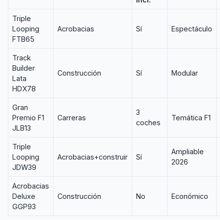
Triple
Looping
Acrobacias
Sí
Espectáculo
FTB65
Track
Builder
Construcción
Sí
Modular
Lata
HDX78
Gran
3
Premio F1
Carreras
Temática F1
coches
JLB13
Triple
Ampliable
Looping
Acrobacias+construir
Sí
2026
JDW39
Acrobacias
Deluxe
Construcción
No
Económico
GGP93