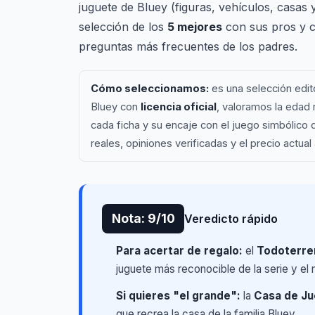
juguete de Bluey (figuras, vehículos, casas
selección de los
5 mejores
con sus pros y co
preguntas más frecuentes de los padres.
Cómo seleccionamos:
es una selección edito
Bluey con
licencia oficial
, valoramos la edad 
cada ficha y su encaje con el juego simbólico
reales, opiniones verificadas y el precio actual
Nota: 9/10
Veredicto rápido
Para acertar de regalo:
el
Todoterren
juguete más reconocible de la serie y el
Si quieres "el grande":
la
Casa de Ju
que recrea la casa de la familia Bluey.