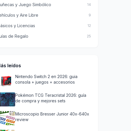
uñecas y Juego Simbólico
14
ehículos y Aire Libre
9
lásicos y Licencias
12
uías de Regalo
25
ás leídos
Nintendo Switch 2 en 2026: guia
consola + juegos + accesorios
Pokémon TCG Teracristal 2026: guía
de compra y mejores sets
Microscopio Bresser Junior 40x-640x
review