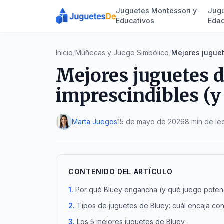
Juguetes Montessori y
Jugu
Educativos
Eda
Inicio
/
Muñecas y Juego Simbólico
/
Mejores juguete
Mejores juguetes d
imprescindibles (y 
Marta Juegos
15 de mayo de 2026
8 min de le
CONTENIDO DEL ARTÍCULO
Por qué Bluey engancha (y qué juego poten
Tipos de juguetes de Bluey: cuál encaja co
Los 5 mejores juguetes de Bluey