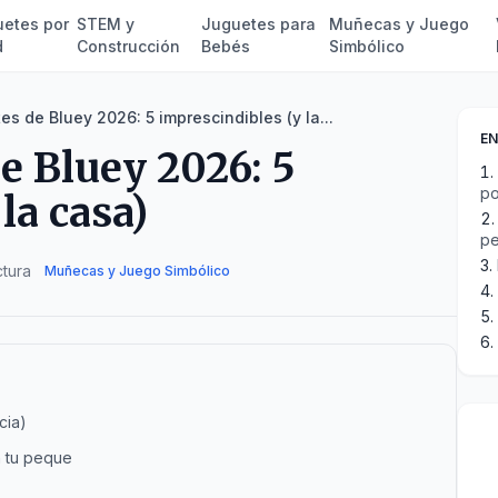
etes por
STEM y
Juguetes para
Muñecas y Juego
d
Construcción
Bebés
Simbólico
s de Bluey 2026: 5 imprescindibles (y la...
EN
e Bluey 2026: 5
po
la casa)
p
ctura
Muñecas y Juego Simbólico
cia)
n tu peque