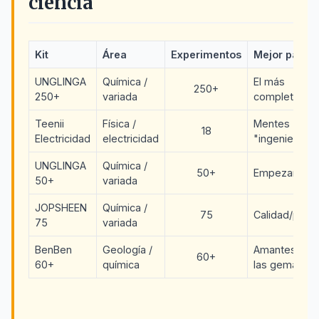
ciencia
Kit
Área
Experimentos
Mejor para
UNGLINGA
Química /
El más
250+
250+
variada
completo
Teenii
Física /
Mentes
18
Electricidad
electricidad
"ingenieras"
UNGLINGA
Química /
50+
Empezar
50+
variada
JOPSHEEN
Química /
75
Calidad/preci
75
variada
BenBen
Geología /
Amantes de
60+
60+
química
las gemas