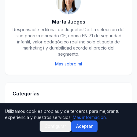
Marta Juegos
Responsable editorial de JuguetesDe. La selección del
sitio prioriza marcado CE, norma EN 71 de seguridad
infantil, valor pedagógico real (no solo etiqueta de
marketing) y durabilidad acorde al precio del
segmento.
Más sobre mí
Categorías
Juguetes Montessori y Educativos
31
Utilizamos cookies propias y de terceros para mejorar tu
Juguetes por Edad
experiencia y nuestros servicios.
Más información
.
21
Configurar
Aceptar
STEM y Construcción
18