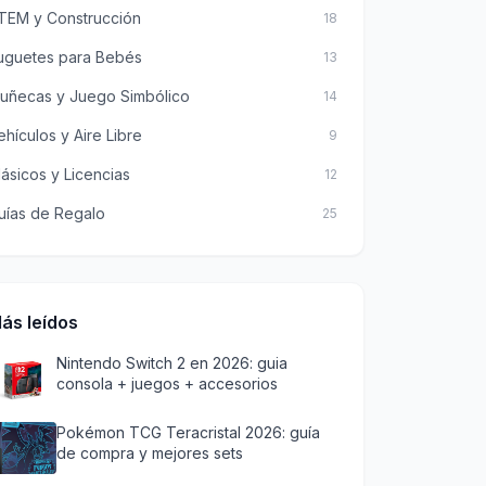
TEM y Construcción
18
uguetes para Bebés
13
uñecas y Juego Simbólico
14
ehículos y Aire Libre
9
lásicos y Licencias
12
uías de Regalo
25
ás leídos
Nintendo Switch 2 en 2026: guia
consola + juegos + accesorios
Pokémon TCG Teracristal 2026: guía
de compra y mejores sets