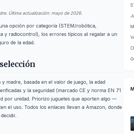
S
dre. Última actualización: mayo de 2026.
J
 una opción por categoría (STEM/robótica,
M
 y radiocontrol), los errores típicos al regalar a un
V
uro de la edad.
C
G
selección
 madre, basada en el valor de juego, la edad
M
verificadas y la seguridad (marcado CE y norma EN 71
dad por unidad. Priorizo juguetes que aporten algo —
nten el uso. Todos los enlaces llevan a Amazon, donde
decidir.