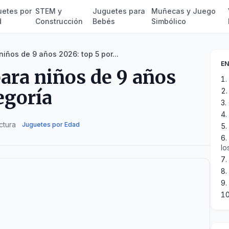
etes por
STEM y
Juguetes para
Muñecas y Juego
d
Construcción
Bebés
Simbólico
iños de 9 años 2026: top 5 por...
EN
ara niños de 9 años
egoría
ctura
Juguetes por Edad
lo