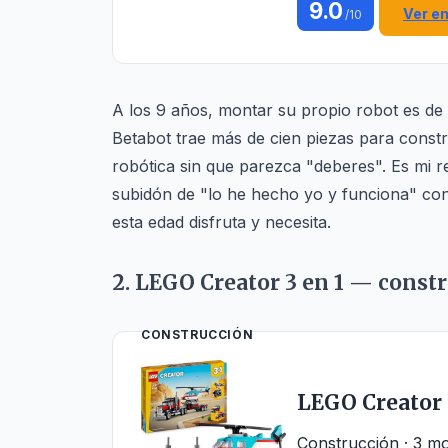
9.0
Ver e
/10
A los 9 años, montar su propio robot es de
Betabot trae más de cien piezas para constr
robótica sin que parezca "deberes". Es mi
subidón de "lo he hecho yo y funciona" con p
esta edad disfruta y necesita.
2. LEGO Creator 3 en 1 — const
CONSTRUCCIÓN
LEGO Creator 
Construcción · 3 m