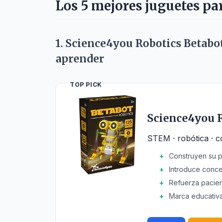
Los 5 mejores juguetes pa
1. Science4you Robotics Betabo
aprender
TOP PICK
Science4you R
STEM · robótica · c
Construyen su p
Introduce conce
Refuerza pacienc
Marca educativa