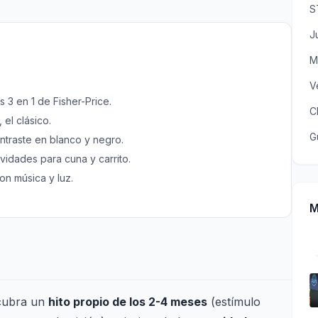
S
J
M
V
 3 en 1 de Fisher-Price.
C
 el clásico.
G
ntraste en blanco y negro.
vidades para cuna y carrito.
on música y luz.
M
 cubra un
hito propio de los 2-4 meses
(estímulo