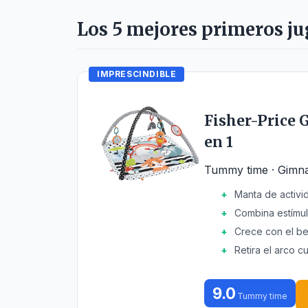
Los 5 mejores primeros ju
IMPRESCINDIBLE
Fisher-Price 
en 1
Tummy time · Gimna
Manta de activi
Combina estímul
Crece con el b
Retira el arco 
9.0
Tummy time