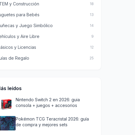
TEM y Construcción
18
uguetes para Bebés
13
uñecas y Juego Simbólico
14
ehículos y Aire Libre
9
lásicos y Licencias
12
uías de Regalo
25
ás leídos
Nintendo Switch 2 en 2026: guia
consola + juegos + accesorios
Pokémon TCG Teracristal 2026: guía
de compra y mejores sets