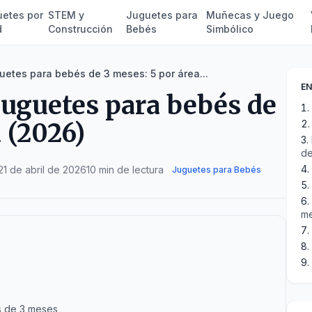
etes por
STEM y
Juguetes para
Muñecas y Juego
d
Construcción
Bebés
Simbólico
uetes para bebés de 3 meses: 5 por área...
EN
juguetes para bebés de
 (2026)
de
21 de abril de 2026
10 min de lectura
Juguetes para Bebés
m
s de 3 meses