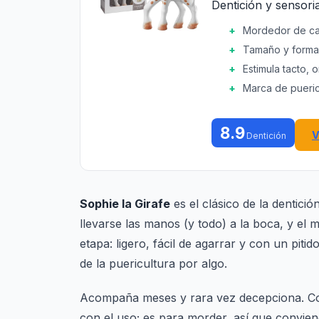
Dentición y sensoria
Mordedor de ca
Tamaño y forma 
Estimula tacto, o
Marca de pueric
8.9
V
Dentición
Sophie la Girafe
es el clásico de la dentici
llevarse las manos (y todo) a la boca, y el
etapa: ligero, fácil de agarrar y con un pit
de la puericultura por algo.
Acompaña meses y rara vez decepciona. Com
con el uso; es para morder, así que convien