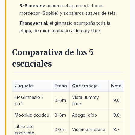
3-6 meses:
aparece el agarre y la boca:
mordedor (Sophie) y sonajeros suaves de tela.
Transversal:
el gimnasio acompaña toda la
etapa, de mirar tumbado al tummy time.
Comparativa de los 5
esenciales
Juguete
Etapa
Qué trabaja
Nota
FP Gimnasio 3
Vista, tummy
0-6m
9.0
en 1
time
Moonkie doudou
0-6m
Apego, oído
8.8
Libro alto
0-3m
Visión temprana
8.7
contraste