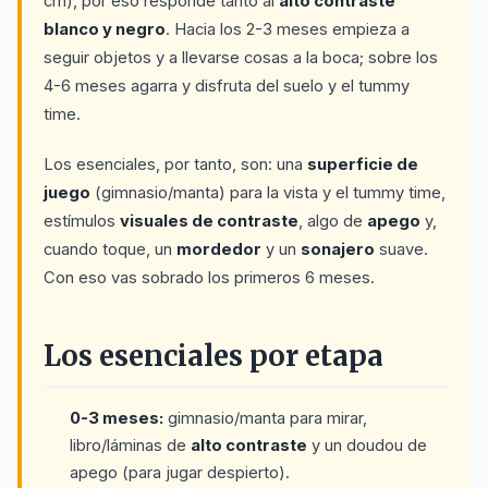
cm), por eso responde tanto al
alto contraste
blanco y negro
. Hacia los 2-3 meses empieza a
seguir objetos y a llevarse cosas a la boca; sobre los
4-6 meses agarra y disfruta del suelo y el tummy
time.
Los esenciales, por tanto, son: una
superficie de
juego
(gimnasio/manta) para la vista y el tummy time,
estímulos
visuales de contraste
, algo de
apego
y,
cuando toque, un
mordedor
y un
sonajero
suave.
Con eso vas sobrado los primeros 6 meses.
Los esenciales por etapa
0-3 meses:
gimnasio/manta para mirar,
libro/láminas de
alto contraste
y un doudou de
apego (para jugar despierto).