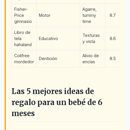
Fisher-
Agarre,
Price
Motor
tummy
8.7
gimnasio
time
Libro de
Texturas
tela
Educativo
8.6
y vista
hahaland
Colifree
Alivio de
Dentición
8.5
mordedor
encías
Las 5 mejores ideas de
regalo para un bebé de 6
meses