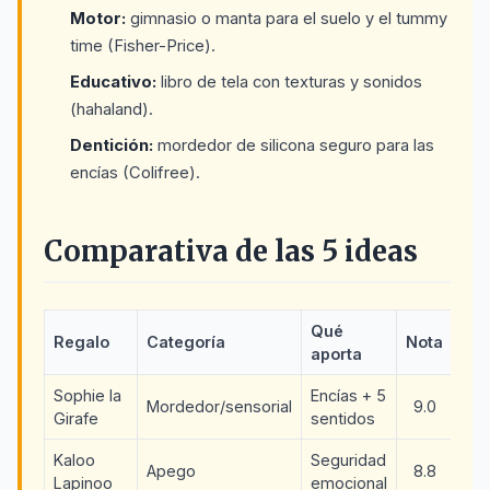
Motor:
gimnasio o manta para el suelo y el tummy
time (Fisher-Price).
Educativo:
libro de tela con texturas y sonidos
(hahaland).
Dentición:
mordedor de silicona seguro para las
encías (Colifree).
Comparativa de las 5 ideas
Qué
Regalo
Categoría
Nota
aporta
Sophie la
Encías + 5
Mordedor/sensorial
9.0
Girafe
sentidos
Kaloo
Seguridad
Apego
8.8
Lapinoo
emocional